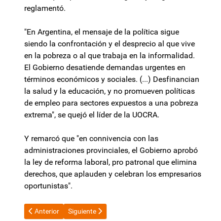
reglamentó.
"En Argentina, el mensaje de la política sigue
siendo la confrontación y el desprecio al que vive
en la pobreza o al que trabaja en la informalidad.
El Gobierno desatiende demandas urgentes en
términos económicos y sociales. (...) Desfinancian
la salud y la educación, y no promueven políticas
de empleo para sectores expuestos a una pobreza
extrema", se quejó el líder de la UOCRA.
Y remarcó que "en connivencia con las
administraciones provinciales, el Gobierno aprobó
la ley de reforma laboral, pro patronal que elimina
derechos, que aplauden y celebran los empresarios
oportunistas".
Artículo anterior: Juan Bautista Mahiques defendió a Javier Mil
Artículo siguiente: Despedida del Indio Solari: Mar
Anterior
Siguiente