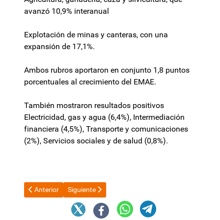
avanzó 10,9% interanual
Explotación de minas y canteras, con una
expansión de 17,1%.
Ambos rubros aportaron en conjunto 1,8 puntos
porcentuales al crecimiento del EMAE.
También mostraron resultados positivos
Electricidad, gas y agua (6,4%), Intermediación
financiera (4,5%), Transporte y comunicaciones
(2%), Servicios sociales y de salud (0,8%).
Artículo anterior: Provincia asiste a municipios para hacer fren
Artículo siguiente: Histórico: inicia la pavimentac
Anterior
Siguiente