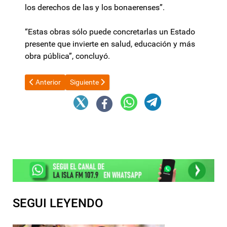
los derechos de las y los bonaerenses”.
“Estas obras sólo puede concretarlas un Estado
presente que invierte en salud, educación y más
obra pública”, concluyó.
Artículo anterior: Bianco: “Conocemos esta película, no termina bi
Artículo siguiente: “Trataremos de seguir mantenien
Anterior
Siguiente
SEGUI LEYENDO