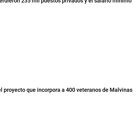
erdieron 235 mil puestos privados y el salario mínimo
el proyecto que incorpora a 400 veteranos de Malvinas