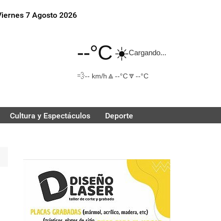
Viernes 7 Agosto 2026
--°C
☀️
Cargando...
💨
🔼
🔽
-- km/h
--°C
--°C
Cultura y Espectáculos
Deporte