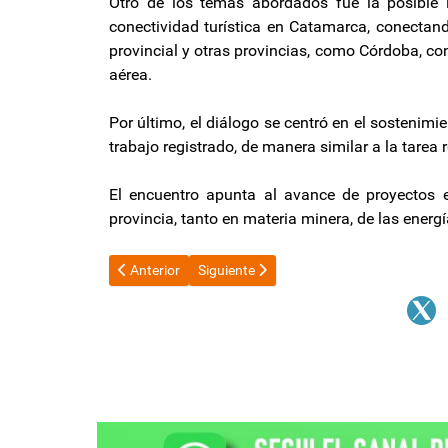
Otro de los temas abordados fue la posible i
conectividad turística en Catamarca, conectand
provincial y otras provincias, como Córdoba, con
aérea.
Por último, el diálogo se centró en el sostenim
trabajo registrado, de manera similar a la tarea 
El encuentro apunta al avance de proyectos e
provincia, tanto en materia minera, de las energí
Artículo anterior: El Senado trata la ley de financiami
Artículo siguiente: En cuánto queda la ju
Anterior
Siguiente