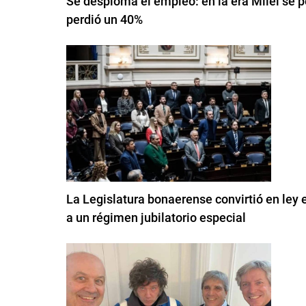
Se desploma el empleo: en la era Milei se p
perdió un 40%
La Legislatura bonaerense convirtió en ley 
a un régimen jubilatorio especial