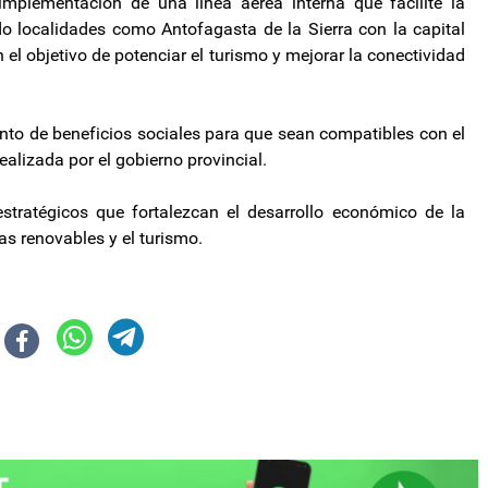
mplementación de una línea aérea interna que facilite la
o localidades como Antofagasta de la Sierra con la capital
 el objetivo de potenciar el turismo y mejorar la conectividad
iento de beneficios sociales para que sean compatibles con el
realizada por el gobierno provincial.
stratégicos que fortalezcan el desarrollo económico de la
as renovables y el turismo.
ento universitario, que también sería vetada por Javier Milei
bilación mínima luego del veto de Javier Milei a la reforma de la Ley de mo