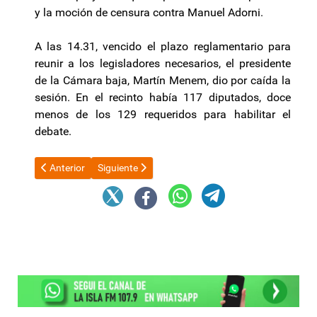
y la moción de censura contra Manuel Adorni.
A las 14.31, vencido el plazo reglamentario para
reunir a los legisladores necesarios, el presidente
de la Cámara baja, Martín Menem, dio por caída la
sesión. En el recinto había 117 diputados, doce
menos de los 129 requeridos para habilitar el
debate.
Artículo anterior: La respuesta de Manuel Adorni tras la suspen
Artículo siguiente: Diputados: se cayó la sesión pa
Anterior
Siguiente