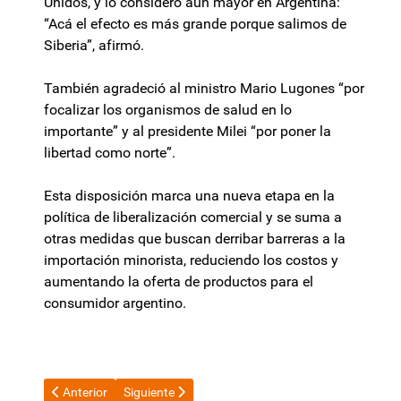
Unidos, y lo consideró aún mayor en Argentina:
“Acá el efecto es más grande porque salimos de
Siberia”, afirmó.
También agradeció al ministro Mario Lugones “por
focalizar los organismos de salud en lo
importante” y al presidente Milei “por poner la
libertad como norte”.
Esta disposición marca una nueva etapa en la
política de liberalización comercial y se suma a
otras medidas que buscan derribar barreras a la
importación minorista, reduciendo los costos y
aumentando la oferta de productos para el
consumidor argentino.
Artículo anterior: Reforma tributaria: Guillermo Francos reveló u
Artículo siguiente: Otra vez represión en el Cong
Anterior
Siguiente