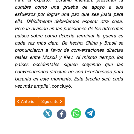
cumbre como una prueba de apoyo a sus
esfuerzos por lograr una paz que sea justa para
ella. Difícilmente deberíamos esperar otra cosa.
Pero la división en las posiciones de los diferentes
países sobre cómo debería terminar la guerra es
cada vez más clara. De hecho, China y Brasil se
pronunciaron a favor de conversaciones directas
reales entre Moscú y Kiev. Al mismo tiempo, los
países occidentales siguen creyendo que las
conversaciones directas no son beneficiosas para
Ucrania en este momento. Esta brecha será cada
vez más amplia”,
concluyó.
Artículo anterior: La Justicia le dio 72 horas al Gobierno para 
Artículo siguiente: El Hospital San Juan Bautista 
Anterior
Siguiente