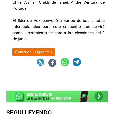
Chile; Amijail Chikli, de Israel; André Ventura, de
Portugal.
El líder de Vox convocó a varios de sus aliados
internacionales para este encuentro que servirá
como lanzamiento de cara a las elecciones del 9
de junio.
Artículo anterior: Los bancos empiezan a reducir el costo de fina
Artículo siguiente: Comedores fantasmas: solicit
Anterior
Siguiente
SEGUI LEYENDO