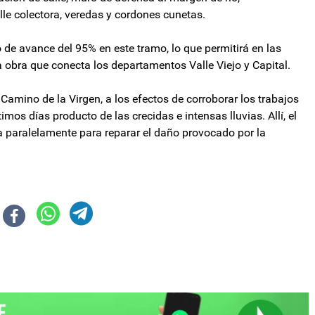
le colectora, veredas y cordones cunetas.
de avance del 95% en este tramo, lo que permitirá en las
obra que conecta los departamentos Valle Viejo y Capital.
Camino de la Virgen, a los efectos de corroborar los trabajos
imos días producto de las crecidas e intensas lluvias. Allí, el
ja paralelamente para reparar el daño provocado por la
perovich y Manzur, pero Jaldo lo metió preso y celebró ante la Legislatur
Cámara Nacional Electoral confirmó las fechas para el proceso electoral