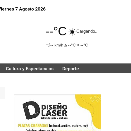
Viernes 7 Agosto 2026
--°C
☀️
Cargando...
💨
🔼
🔽
-- km/h
--°C
--°C
Cultura y Espectáculos
Deporte