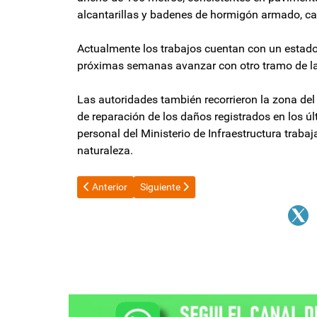
alcantarillas y badenes de hormigón armado, cal
Actualmente los trabajos cuentan con un estado 
próximas semanas avanzar con otro tramo de la 
Las autoridades también recorrieron la zona del 
de reparación de los daños registrados en los últ
personal del Ministerio de Infraestructura traba
naturaleza.
Artículo anterior: Polémica en Tucumán: denunció a Al
Artículo siguiente: Elecciones 2025: La 
Anterior
Siguiente