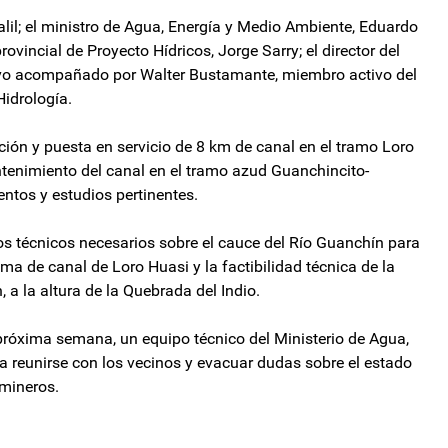
alil; el ministro de Agua, Energía y Medio Ambiente, Eduardo
ovincial de Proyecto Hídricos, Jorge Sarry; el director del
tuvo acompañado por Walter Bustamante, miembro activo del
Hidrología.
ción y puesta en servicio de 8 km de canal en el tramo Loro
ntenimiento del canal en el tramo azud Guanchincito-
entos y estudios pertinentes.
os técnicos necesarios sobre el cauce del Río Guanchín para
oma de canal de Loro Huasi y la factibilidad técnica de la
 a la altura de la Quebrada del Indio.
próxima semana, un equipo técnico del Ministerio de Agua,
a reunirse con los vecinos y evacuar dudas sobre el estado
 mineros.
uación del transporte público en Catamarca
O, Ficha Limpia y la Boleta Única de Papel