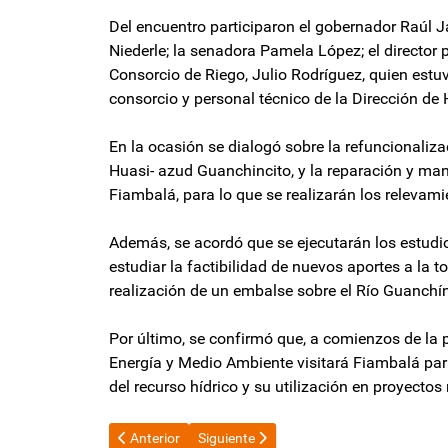
Del encuentro participaron el gobernador Raúl J
Niederle; la senadora Pamela López; el director pr
Consorcio de Riego, Julio Rodríguez, quien es
consorcio y personal técnico de la Dirección de 
En la ocasión se dialogó sobre la refuncionaliza
Huasi- azud Guanchincito, y la reparación y ma
Fiambalá, para lo que se realizarán los relevami
Además, se acordó que se ejecutarán los estudi
estudiar la factibilidad de nuevos aportes a la t
realización de un embalse sobre el Río Guanchín,
Por último, se confirmó que, a comienzos de la 
Energía y Medio Ambiente visitará Fiambalá par
del recurso hídrico y su utilización en proyectos
Artículo anterior: Nueva instancia de diálogo por sit
Artículo siguiente: Jalil habló de las PAS
Anterior
Siguiente