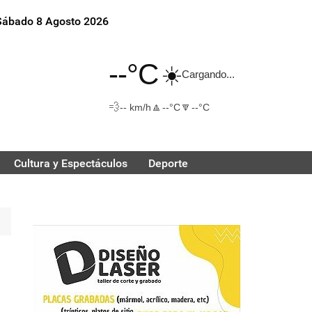
Sábado 8 Agosto 2026
--°C
☀️
Cargando...
💨
🔼
🔽
-- km/h
--°C
--°C
Cultura y Espectáculos
Deporte