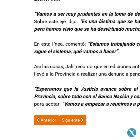
“Vamos a ser muy prudentes en la toma de de
Sobre este eje, dijo:
“Es una lástima que se ha
pero hemos visto que se ha desvirtuado mucho
En esta línea, comentó:
“Estamos trabajando co
sigue el sistema, qué vamos a hacer”.
Así las cosas, Jalil recordó que en ediciones ant
llevó a la Provincia a realizar una denuncia pena
“Esperamos que la Justicia avance sobre el
Provincia, sobre todo con el Banco Nación y c
para acotar:
“Vamos a empezar a reunirnos a pa
Artículo anterior: Sigue el "poroteo" por el acuerdo co
Artículo siguiente: Judiciales protestan f
Anterior
Siguiente