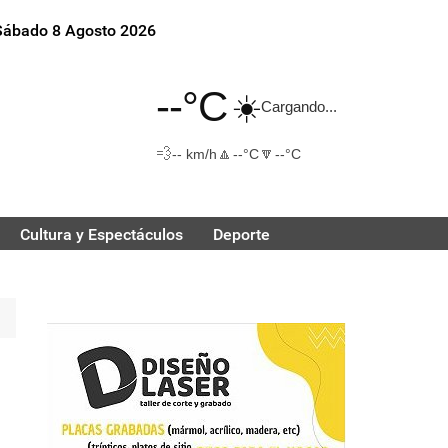
Sábado 8 Agosto 2026
--°C
☀️
Cargando...
💨
🔼
🔽
-- km/h
--°C
--°C
Cultura y Espectáculos
Deporte