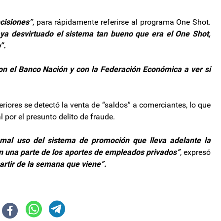
cisiones”
, para rápidamente referirse al programa One Shot.
ya desvirtuado el sistema tan bueno que era el One Shot,
”.
n el Banco Nación y con la Federación Económica a ver si
eriores se detectó la venta de “saldos” a comerciantes, lo que
l por el presunto delito de fraude.
 mal uso del sistema de promoción que lleva adelante la
on una parte de los aportes de empleados privados”
, expresó
rtir de la semana que viene”.
n el FMI: qué países son vitales para la aprobación
rente a la Corte de Justicia