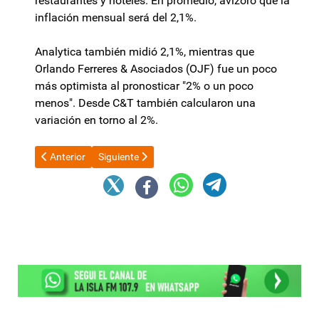
restaurantes y hoteles. En promedio, avizoró que la
inflación mensual será del 2,1%.
Analytica también midió 2,1%, mientras que
Orlando Ferreres & Asociados (OJF) fue un poco
más optimista al pronosticar "2% o un poco
menos". Desde C&T también calcularon una
variación en torno al 2%.
Artículo anterior: La Justicia Electoral oficializó a Santilli en el 
Artículo siguiente: Tras la denuncia de Denett, los
Anterior
Siguiente