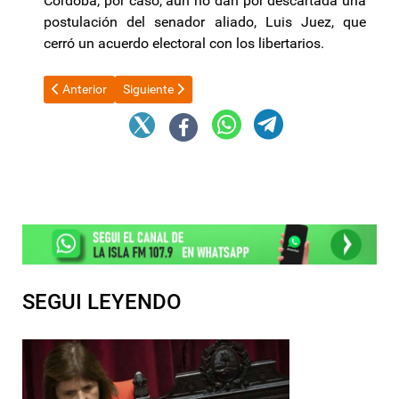
Córdoba, por caso, aún no dan por descartada una
postulación del senador aliado, Luis Juez, que
cerró un acuerdo electoral con los libertarios.
Artículo anterior: Ejército y fuerzas de seguridad articulan la log
Artículo siguiente: Oro: suben los precios de los 
Anterior
Siguiente
SEGUI LEYENDO