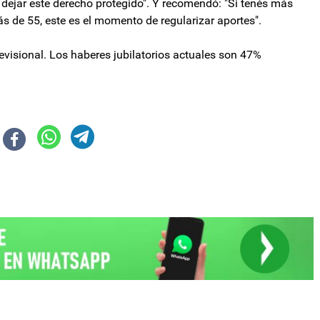
dejar este derecho protegido". Y recomendó: "Si tenés más
 de 55, este es el momento de regularizar aportes".
evisional. Los haberes jubilatorios actuales son 47%
ora acusada de vender su voto a cambio de la embajada ante la UNESCO
ntes de Catamarca no verán afectados sus beneficios