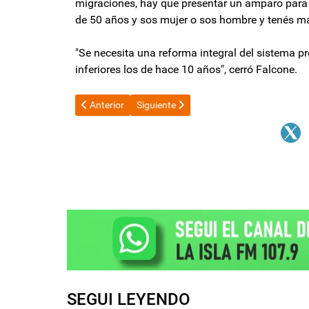
migraciones, hay que presentar un amparo para 
de 50 años y sos mujer o sos hombre y tenés más
"Se necesita una reforma integral del sistema pr
inferiores los de hace 10 años", cerró Falcone.
Artículo anterior: Quién es Lucila Crexell, la senad
Artículo siguiente: Los electrodependie
Anterior
Siguiente
SEGUI LEYENDO