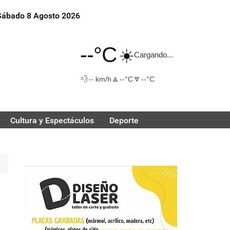
Sábado 8 Agosto 2026
--°C
☀️
Cargando...
💨
🔼
🔽
-- km/h
--°C
--°C
Cultura y Espectáculos
Deporte