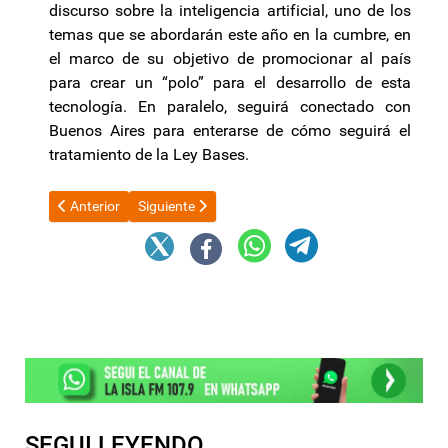
discurso sobre la inteligencia artificial, uno de los
temas que se abordarán este año en la cumbre, en
el marco de su objetivo de promocionar al país
para crear un “polo” para el desarrollo de esta
tecnología. En paralelo, seguirá conectado con
Buenos Aires para enterarse de cómo seguirá el
tratamiento de la Ley Bases.
Artículo anterior: Inflación, reservas, cambios en el gabinete: l
Artículo siguiente: Senado: el Gobierno no descarta
Anterior
Siguiente
SEGUI LEYENDO