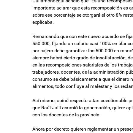
Guilamondegui señaló que “Es una recomposición
importante aclarar que esta recomposición es a
sobre ese porcentaje se otorgará el otro 8% rest
explicaba.
Remarcando que con este nuevo acuerdo se fija 
550.000, fijando un salario casi 100% en blanco
por cajero debe garantizar los 500.000 en mano”
siempre habrá cierto grado de insatisfacción, deb
en las recomposiciones salariales de los traba
trabajadores, docentes, de la administración pú
consumo se debe básicamente a que el dinero no 
alimentos, todo confluye al malestar y los recla
Así mismo, opinó respecto a tan cuestionable 
que Raúl Jalil asumió la gobernación, quiere ap
con los docentes de la provincia.
Ahora por decreto quieren reglamentar un prese