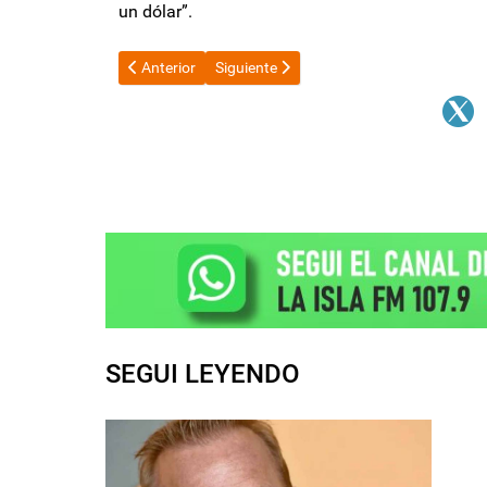
un dólar”.
Artículo anterior: En medio del escándalo, el silencio d
Artículo siguiente: Cristina Kirchner apu
Anterior
Siguiente
SEGUI LEYENDO