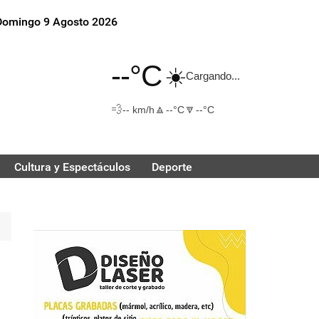
Domingo 9 Agosto 2026
--°C
☀️
Cargando...
💨
🔼
🔽
-- km/h
--°C
--°C
Cultura y Espectáculos
Deporte