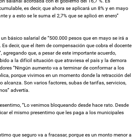
 salarial acordada con el gobierno del 16,7 %. Es
cumulable, es decir, que ahora se aplicará un 8% y en mayo
ante y a esto se le suma el 2,7% que se aplicó en enero”
un básico salarial de “500.000 pesos que en mayo se irá a
. Es decir, que el ítem de compensación que cobra el docente
, agregando que, a pesar de este importante acuerdo,
ido a la difícil situación que atraviesa el país y la demora
jadores “Ningún aumento va a terminar de conformar a los
blica, porque vivimos en un momento donde la retracción del
alcanza. Son varios factores, subas de tarifas, servicios,
mos” advertía.
presentimo, “Lo venimos bloqueando desde hace rato. Desde
licar el mismo presentimo que les paga a los municipales
ntimo que seguro va a fracasar, porque es un monto menor a