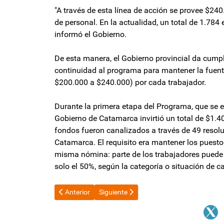
"A través de esta línea de acción se provee $24
de personal. En la actualidad, un total de 1.784 
informó el Gobierno.
De esta manera, el Gobierno provincial da cum
continuidad al programa para mantener la fuent
$200.000 a $240.000) por cada trabajador.
Durante la primera etapa del Programa, que se ex
Gobierno de Catamarca invirtió un total de $1.4
fondos fueron canalizados a través de 49 resol
Catamarca. El requisito era mantener los puesto
misma nómina: parte de los trabajadores puede p
solo el 50%, según la categoría o situación de c
Artículo anterior: Caputo sale a buscar $11 billones p
Artículo siguiente: El Gobierno ya tiene a
Anterior
Siguiente