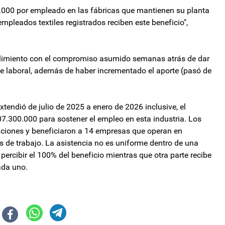
0.000 por empleado en las fábricas que mantienen su planta
empleados textiles registrados reciben este beneficio",
plimiento con el compromiso asumido semanas atrás de dar
e laboral, además de haber incrementado el aporte (pasó de
tendió de julio de 2025 a enero de 2026 inclusive, el
07.300.000 para sostener el empleo en esta industria. Los
uciones y beneficiaron a 14 empresas que operan en
s de trabajo. La asistencia no es uniforme dentro de una
ercibir el 100% del beneficio mientras que otra parte recibe
ada uno.
ara refinanciar vencimientos
 sus cuatro nuevos proyectos en la línea de largada, con el Mundial a la vu