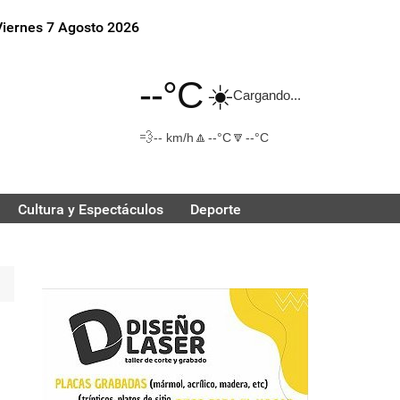
Viernes 7 Agosto 2026
--°C
☀️
Cargando...
💨
🔼
🔽
-- km/h
--°C
--°C
Cultura y Espectáculos
Deporte