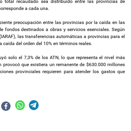
 total recaudado sea distribuido entre las provincias de
 corresponde a cada una.
iente preocupación entre las provincias por la caída en las
de fondos destinados a obras y servicios esenciales. Según
 (IARAF), las transferencias automáticas a provincias para el
 caída del orden del 10% en términos reales.
yó solo el 7,3% de los ATN, lo que representa el nivel más
ón provocó que existiera un remanente de $630.000 millones
icciones provinciales requieren para atender los gastos que
ridades en el Ministerio de Salud
cuña destrozó al presidente de la juventud radical “no tiene que ser radi