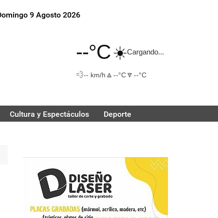
Domingo 9 Agosto 2026
--°C
☀️
Cargando...
💨
🔼
🔽
-- km/h
--°C
--°C
Cultura y Espectáculos
Deporte