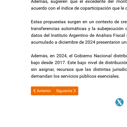
Además, sugieren que el excedente del monto
acuerdo con el índice de coparticipación que le
Estas propuestas surgen en un contexto de crec
transferencias automáticas y la subejecución 
datos del Instituto Argentino de Análisis Fiscal
acumulado a diciembre de 2024 presentaron una
Además, en 2024, el Gobierno Nacional distribu
bajo desde 2017. Este bajo nivel de distribuci
sin asignar, recursos que las distintas jurisd
demandan los servicios públicos esenciales.
Artículo anterior: Avanza la investigación por irregula
Artículo siguiente: El diputado Mamerto A
Anterior
Siguiente