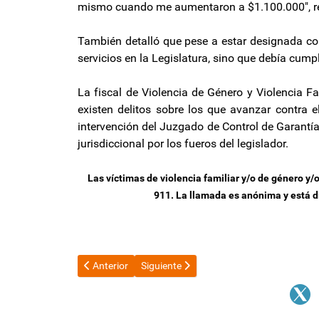
mismo cuando me aumentaron a $1.100.000", re
También detalló que pese a estar designada com
servicios en la Legislatura, sino que debía cump
La fiscal de Violencia de Género y Violencia F
existen delitos sobre los que avanzar contra e
intervención del Juzgado de Control de Garantías
jurisdiccional por los fueros del legislador.
Las víctimas de violencia familiar y/o de género y/
911. La llamada es anónima y está di
Artículo anterior: Senado convoca Audiencia Pública 
Artículo siguiente: El comunicado del Mi
Anterior
Siguiente