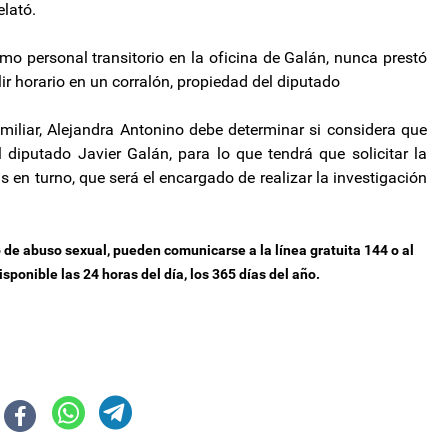
lató.
o personal transitorio en la oficina de Galán, nunca prestó
lir horario en un corralón, propiedad del diputado
amiliar, Alejandra Antonino debe determinar si considera que
l diputado Javier Galán, para lo que tendrá que solicitar la
 en turno, que será el encargado de realizar la investigación
o de abuso sexual, pueden comunicarse a la línea gratuita 144 o al
sponible las 24 horas del día, los 365 días del año.
por designación de jueces, fiscales y defensores: 16 postulantes rendirá
nisterio de Economía tras la escandalosa salida de Carlos Frugoni