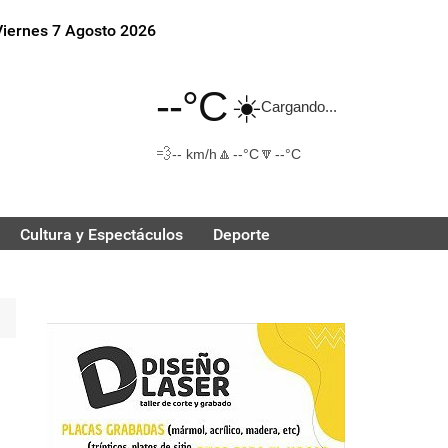
Viernes 7 Agosto 2026
--°C
☀️
Cargando...
💨
🔼
🔽
-- km/h
--°C
--°C
Cultura y Espectáculos
Deporte