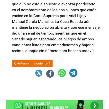
que aún no está dispuesto a avanzar por decreto
en el nombramiento de los dos sillones que están
vacíos en la Corte Suprema para Ariel Lijo y
Manuel García Mansilla. La Casa Rosada aún
mantiene la negociación abierta y con ese mensaje
dio una señal de tiempo, mientras que en el
Senado siguen esperando los pliegos de ambos
candidatos listos para emitir dictamen y bajar al
recinto, aunque sin número para hacerlo todavía.
Artículo anterior: Jalil participó del reclamo nacional por la lib
Artículo siguiente: Manuel Adorni anunció que se e
Anterior
Siguiente