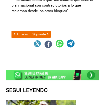
plan nacional son contradictorios a lo que
reclaman desde los otros bloques”.
Artículo anterior: Sindicatos docentes de la CGT lanzan un ulti
Artículo siguiente: Protestas de ATE/ANAC en aero
Anterior
Siguiente
SEGUI LEYENDO