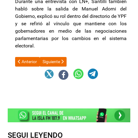
Durante una entrevista con LN+, Santilli también
habló sobre la salida de Manuel Adorni del
Gobierno, explicó su rol dentro del directorio de YPF
y se refirió al vínculo que mantiene con los
gobernadores en medio de las negociaciones
parlamentarias por los cambios en el sistema
electoral.
Artículo anterior: El Gobierno designó al nuevo director del Ser
Artículo siguiente: El Gobierno presentó un adelant
Anterior
Siguiente
SEGUI LEYENDO