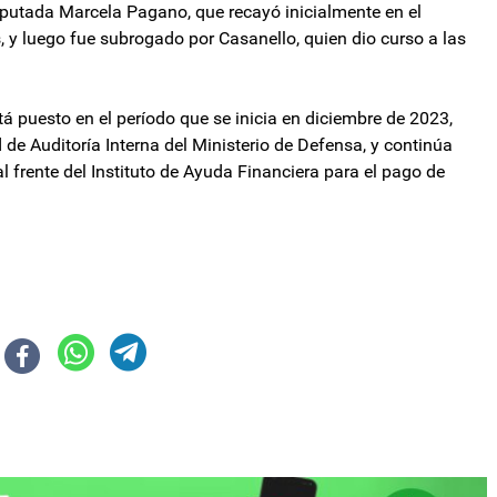
diputada Marcela Pagano, que recayó inicialmente en el
 y luego fue subrogado por Casanello, quien dio curso a las
á puesto en el período que se inicia en diciembre de 2023,
de Auditoría Interna del Ministerio de Defensa, y continúa
l frente del Instituto de Ayuda Financiera para el pago de
stado dejará de recaudar más de US$1.000 millones anuales
Reino Unido y podría enfrentar embargos por el Cupón PBI