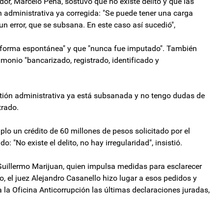
dor, Marcelo Peña, sostuvo que no existe delito y que las
 administrativa ya corregida: "Se puede tener una carga
n error, que se subsana. En este caso así sucedió",
n forma espontánea" y que "nunca fue imputado". También
monio "bancarizado, registrado, identificado y
stión administrativa ya está subsanada y no tengo dudas de
trado.
o un crédito de 60 millones de pesos solicitado por el
: "No existe el delito, no hay irregularidad", insistió.
l Guillermo Marijuan, quien impulsa medidas para esclarecer
o, el juez Alejandro Casanello hizo lugar a esos pedidos y
 a la Oficina Anticorrupción las últimas declaraciones juradas,