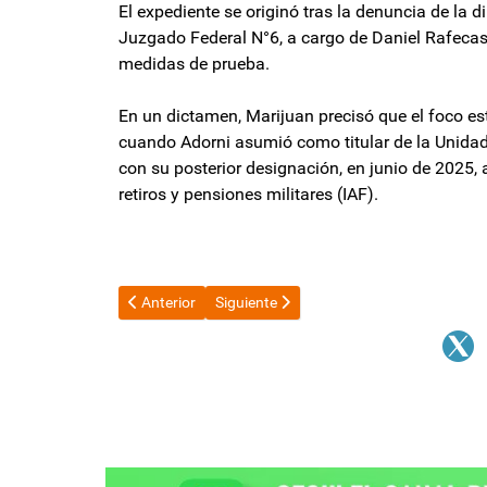
El expediente se originó tras la denuncia de la 
Juzgado Federal N°6, a cargo de Daniel Rafecas,
medidas de prueba.
En un dictamen, Marijuan precisó que el foco est
cuando Adorni asumió como titular de la Unidad 
con su posterior designación, en junio de 2025, a
retiros y pensiones militares (IAF).
Artículo anterior: Costo del RIGI: advierten que el E
Artículo siguiente: Argentina perdió en 
Anterior
Siguiente