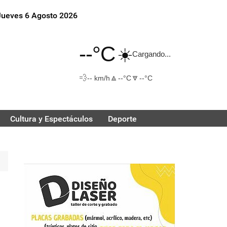
Jueves 6 Agosto 2026
--°C
☀️
Cargando...
💨
🔼
🔽
-- km/h
--°C
--°C
Cultura y Espectáculos
Deporte