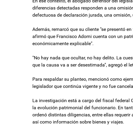
En ese contexto, el abogado defensor del legisla
diferencias detectadas responden a una omisión
defectuosa de declaración jurada, una omisión, u
Además, remarcó que su cliente "se presentó e
afirmó que Francisco Adorni cuenta con un patri
económicamente explicable".
"No hay nada que ocultar, no hay delito. La cue
que la causa va a ser desestimada", agregó el le
Para respaldar su planteo, mencionó como ejempl
legislador que continúa vigente y no fue cancelado
La investigación está a cargo del fiscal federa
la evolución patrimonial del funcionario. En tant
ordenó distintas diligencias, entre ellas requerir
así como información sobre bienes y viajes.