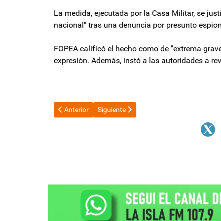
La medida, ejecutada por la Casa Militar, se jus
nacional" tras una denuncia por presunto espiona
FOPEA calificó el hecho como de "extrema graveda
expresión. Además, instó a las autoridades a revi
Artículo anterior: Evalúan subir un 40% el precio del b
Artículo siguiente: Nueva instancia de d
Anterior
Siguiente