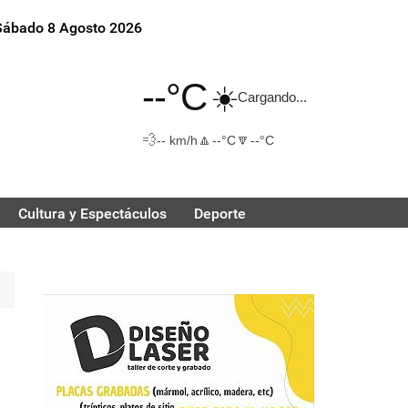
Sábado 8 Agosto 2026
--°C
☀️
Cargando...
💨
🔼
🔽
-- km/h
--°C
--°C
Cultura y Espectáculos
Deporte