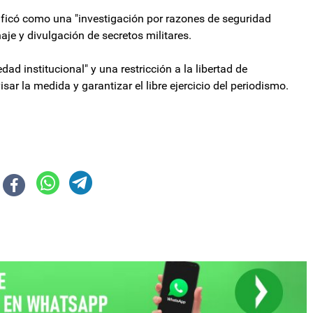
tificó como una "investigación por razones de seguridad
je y divulgación de secretos militares.
d institucional" y una restricción a la libertad de
sar la medida y garantizar el libre ejercicio del periodismo.
oleto y cambios en los recorridos
iálogo por situación del transporte público en Catamarca