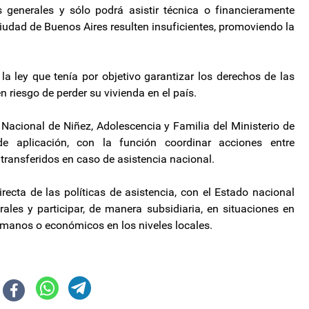
 generales y sólo podrá asistir técnica o financieramente
iudad de Buenos Aires resulten insuficientes, promoviendo la
la ley que tenía por objetivo garantizar los derechos de las
 riesgo de perder su vivienda en el país.
a Nacional de Niñez, Adolescencia y Familia del Ministerio de
 aplicación, con la función coordinar acciones entre
 transferidos en caso de asistencia nacional.
recta de las políticas de asistencia, con el Estado nacional
ales y participar, de manera subsidiaria, en situaciones en
humanos o económicos en los niveles locales.
etará modificaciones en el régimen previsional
i utilizó la imagen de un niño autista para atacar a Cristina Fernández de 