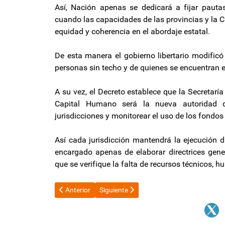
Así, Nación apenas se dedicará a fijar pautas
cuando las capacidades de las provincias y la C
equidad y coherencia en el abordaje estatal.
De esta manera el gobierno libertario modificó 
personas sin techo y de quienes se encuentran en
A su vez, el Decreto establece que la Secretarí
Capital Humano será la nueva autoridad de
jurisdicciones y monitorear el uso de los fondos
Así cada jurisdicción mantendrá la ejecución di
encargado apenas de elaborar directrices gener
que se verifique la falta de recursos técnicos, 
Artículo anterior: Francos adelantó que el Ejecutivo v
Artículo siguiente: Polémica: Javier Mile
Anterior
Siguiente