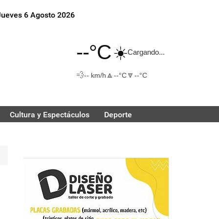
Jueves 6 Agosto 2026
--°C
☀️
Cargando...
💨
🔼
🔽
-- km/h
--°C
--°C
Cultura y Espectáculos
Deporte