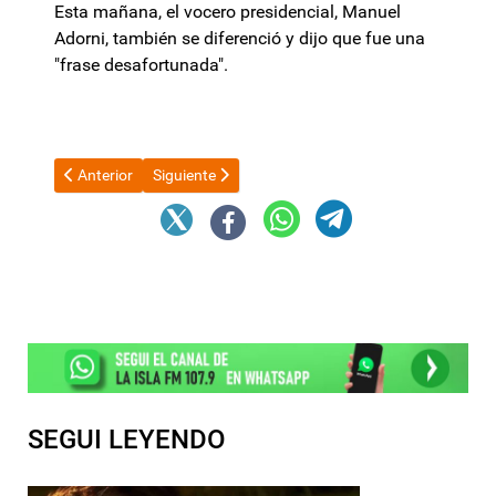
Esta mañana, el vocero presidencial, Manuel
Adorni, también se diferenció y dijo que fue una
"frase desafortunada".
Artículo anterior: La inflacion de alimentos se mantiene en nive
Artículo siguiente: Raúl y el secretario de Energía
Anterior
Siguiente
SEGUI LEYENDO