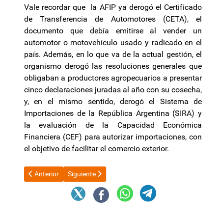
Vale recordar que la AFIP ya derogó el Certificado
de Transferencia de Automotores (CETA), el
documento que debía emitirse al vender un
automotor o motovehículo usado y radicado en el
país. Además, en lo que va de la actual gestión, el
organismo derogó las resoluciones generales que
obligaban a productores agropecuarios a presentar
cinco declaraciones juradas al año con su cosecha,
y, en el mismo sentido, derogó el Sistema de
Importaciones de la República Argentina (SIRA) y
la evaluación de la Capacidad Económica
Financiera (CEF) para autorizar importaciones, con
el objetivo de facilitar el comercio exterior.
Artículo anterior: Arrancan las privatizaciones con cuatro hidro
Artículo siguiente: Se conocerá la inflación de juli
Anterior
Siguiente