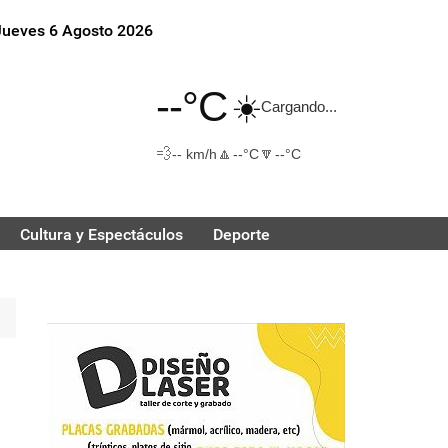
Jueves 6 Agosto 2026
--°C
☀️
Cargando...
💨
🔼
🔽
-- km/h
--°C
--°C
Cultura y Espectáculos
Deporte