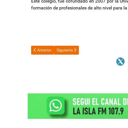
Este colegio, fue cofundado en 2007 por la Uni
formación de profesionales de alto nivel para la
Artículo anterior: Federico Sturzenegger implementó
Artículo siguiente: Lejos de los deseos o
Anterior
Siguiente