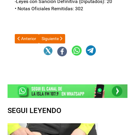
-Leyes con Sanción Definitiva (Diputados): 20
• Notas Oficiales Remitidas: 302
Artículo anterior: Manuel Adorni anunció que se extiende la sus
Artículo siguiente: El Gobierno rechazó la acusaci
Anterior
Siguiente
SEGUI LEYENDO