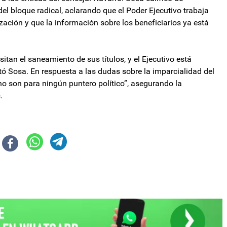
el bloque radical, aclarando que el Poder Ejecutivo trabaja
zación y que la información sobre los beneficiarios ya está
itan el saneamiento de sus títulos, y el Ejecutivo está
ó Sosa. En respuesta a las dudas sobre la imparcialidad del
 son para ningún puntero político”, asegurando la
.
oral: Sindicato defienden estabilidad laboral y rechazan los despidos con l
 nacional: se subsidiará según el interés del público