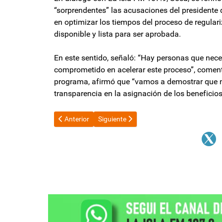
“sorprendentes” las acusaciones del presidente d
en optimizar los tiempos del proceso de regulari
disponible y lista para ser aprobada.
En este sentido, señaló: “Hay personas que neces
comprometido en acelerar este proceso”, coment
programa, afirmó que “vamos a demostrar que no
transparencia en la asignación de los beneficios
Artículo anterior: Audiencia clave en el conflicto lab
Artículo siguiente: Más motosierra al cine
Anterior
Siguiente