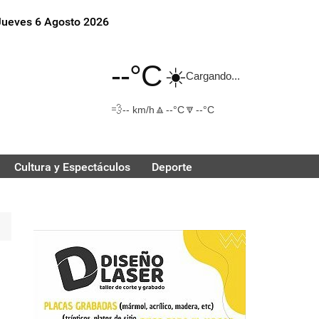
Jueves 6 Agosto 2026
--°C
☀️
Cargando...
💨
🔼
🔽
-- km/h
--°C
--°C
Cultura y Espectáculos
Deporte