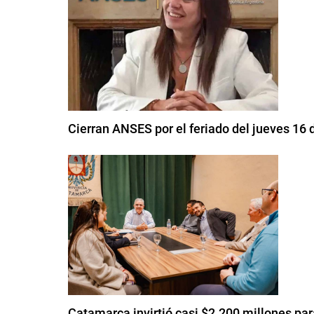
Cierran ANSES por el feriado del jueves 16 d
Catamarca invirtió casi $2.200 millones p