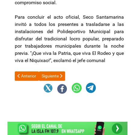
compromiso social.
Para concluir el acto oficial, Seco Santamarina
invitó a todos los presentes a trasladarse a las
instalaciones del Polideportivo Municipal para
disfrutar del tradicional locro popular, preparado
por trabajadores municipales durante la noche
previa. "¡Que viva la Patria, que viva El Rodeo y que
viva el Niquixao!", exclamó el jefe comunal
Artículo anterior: “La Patria se hace desde la casa y las instituc
Artículo siguiente: Nueva fiscal municipal en Fra
Anterior
Siguiente