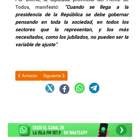
Todos, manifestó:
“Cuando se llega a la
presidencia de la República se debe gobernar
pensando en toda la sociedad, en todos los
sectores que la representan, y los más
necesitados, como los jubilados, no pueden ser la
variable de ajuste”
Artículo anterior: El Gobierno eliminó el "registro Moyano": cuále
Artículo siguiente: Tras la advertencia de Milei, G
Anterior
Siguiente