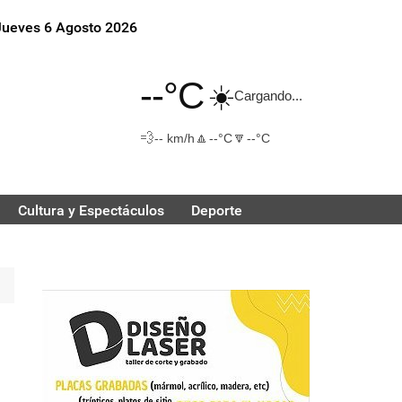
Jueves 6 Agosto 2026
--°C
☀️
Cargando...
💨
🔼
🔽
-- km/h
--°C
--°C
Cultura y Espectáculos
Deporte