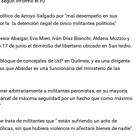
, según informó el PJ
o político de Arroyo Salgado por "mal desempeño en sus
 la la detención ilegal de cinco militantes políticos"
lesia Abaigar, Eva Mieri, Iván Díaz Bianchi, Aldana Muzzio y
7 de junio el domicilio del libertario ubicado en San Isidro.
l bloque de concejales de UxP en Quilmes, y es una dirigente
s que Abaidar es una funcionaria del ministerio de las
ner arbitrariamente a militantes peronistas, en su mayoría
 cárcel de máxima seguridad por un hecho que como máximo
.
 trata de militantes que " están sufriendo un acto de
licas, sin que hubiera violencia ni afectara bienes de nadie".