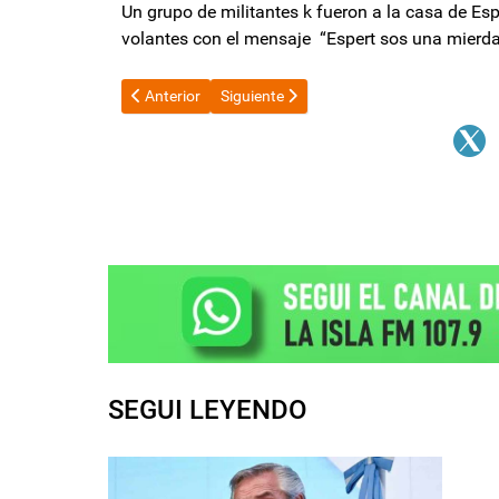
Un grupo de militantes k fueron a la casa de Espe
volantes con el mensaje “Espert sos una mierda
Artículo anterior: Se terminan los superpoderes y Fe
Artículo siguiente: Milei justificó sus d
Anterior
Siguiente
SEGUI LEYENDO