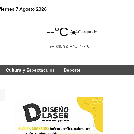
Viernes 7 Agosto 2026
--°C
☀️
Cargando...
💨
🔼
🔽
-- km/h
--°C
--°C
Cultura y Espectáculos
Deporte