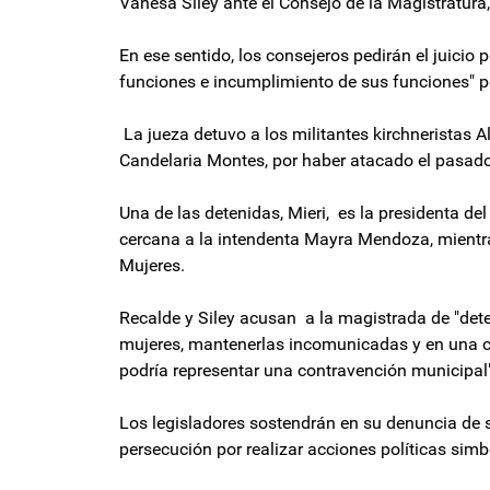
Vanesa Siley ante el Consejo de la Magistratura
En ese sentido, los consejeros pedirán el juici
funciones e incumplimiento de sus funciones" por
La jueza detuvo a los militantes kirchneristas A
Candelaria Montes, por haber atacado el pasado 1
Una de las detenidas, Mieri, es la presidenta de
cercana a la intendenta Mayra Mendoza, mientra
Mujeres.
Recalde y Siley acusan a la magistrada de "dete
mujeres, mantenerlas incomunicadas y en una
podría representar una contravención municipal"
Los legisladores sostendrán en su denuncia de se
persecución por realizar acciones políticas simbó