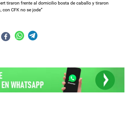
rt tiraron frente al domicilio bosta de caballo y tiraron
, con CFK no se jode”
derico Sturzenegger prepara anuncios "bomba" de reforma del Estado
enuncias contra periodistas: “Tienen que entender que no son especiales”