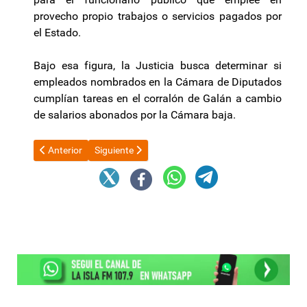
provecho propio trabajos o servicios pagados por
el Estado.
Bajo esa figura, la Justicia busca determinar si
empleados nombrados en la Cámara de Diputados
cumplían tareas en el corralón de Galán a cambio
de salarios abonados por la Cámara baja.
Artículo anterior: El gobernador Jalil: elogios y reclamos al Gobie
Artículo siguiente: Especialistas de la CEPAL pr
Anterior
Siguiente