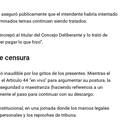
so aseguró públicamente que el intendente habría intentado
erminados temas continúen siendo tratados.
ncrepó al titular del Concejo Deliberante y lo trató de
cer pagar lo que hizo”.
de censura
ó inaudible por los gritos de los presentes. Mientras el
 el Artículo 44 "en vivo" para argumentar su postura, la
e seguridad o maestranza (haciendo referencia a un
mente el paso para continuar con su descargo.
 institucional, en una jornada donde los marcos legales
ersonales y los reproches de tribuna.
aplicación plena de impuestos a los combustibles
erio de Economía: renunció José García Hamilton y Luis Caputo anunció a