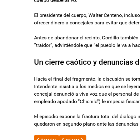
cuerpo deliberativo.
El presidente del cuerpo, Walter Centeno, inclu
ofrecer dinero a concejales para evitar que det
Antes de abandonar el recinto, Gordillo también i
“traidor”, advirtiéndole que “el pueblo le va a ha
Un cierre caótico y denuncias 
Hacia el final del fragmento, la discusión se torn
Intendente insistía a los medios en que se leyera
concejal denunció a viva voz que el personal d
empleado apodado "Chichilo") le impedía física
El episodio expone la fractura total del diálogo
quedaron en segundo plano ante las denuncias p
Artículo anterior: Gobierno posterga al 1 de julio la 
Artículo siguiente: Cambio en el Minist
Anterior
Siguiente