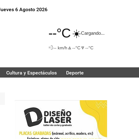
Jueves 6 Agosto 2026
--°C
☀️
Cargando...
💨
🔼
🔽
-- km/h
--°C
--°C
Cultura y Espectáculos
Deporte