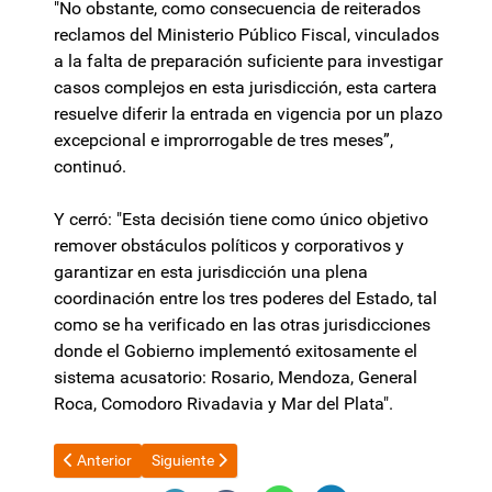
"No obstante, como consecuencia de reiterados
reclamos del Ministerio Público Fiscal, vinculados
a la falta de preparación suficiente para investigar
casos complejos en esta jurisdicción, esta cartera
resuelve diferir la entrada en vigencia por un plazo
excepcional e improrrogable de tres meses”,
continuó.
Y cerró: "Esta decisión tiene como único objetivo
remover obstáculos políticos y corporativos y
garantizar en esta jurisdicción una plena
coordinación entre los tres poderes del Estado, tal
como se ha verificado en las otras jurisdicciones
donde el Gobierno implementó exitosamente el
sistema acusatorio: Rosario, Mendoza, General
Roca, Comodoro Rivadavia y Mar del Plata".
Artículo anterior: Frase de Sturzenegger desató un escándalo: d
Artículo siguiente: Patricia Bullrich se reunió con 
Anterior
Siguiente