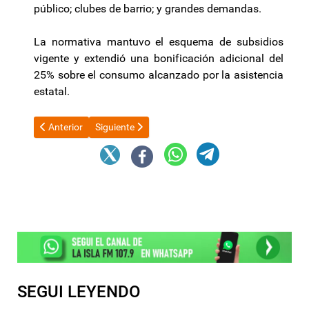
público; clubes de barrio; y grandes demandas.
La normativa mantuvo el esquema de subsidios
vigente y extendió una bonificación adicional del
25% sobre el consumo alcanzado por la asistencia
estatal.
Artículo anterior: El FMI pidió mayor supervisión al Gobierno sobr
Artículo siguiente: Fedeli no echó a la empleada de
Anterior
Siguiente
SEGUI LEYENDO