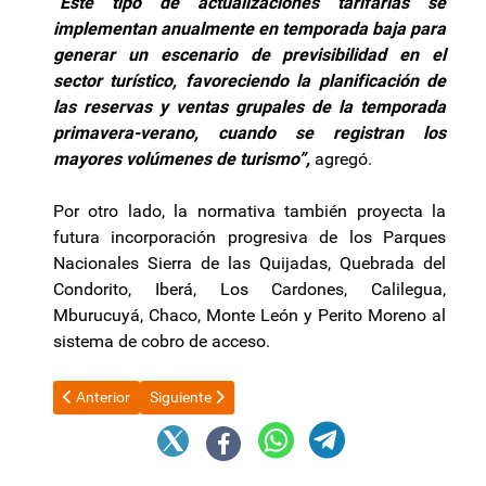
“Este tipo de actualizaciones tarifarias se
implementan anualmente en temporada baja para
generar un escenario de previsibilidad en el
sector turístico, favoreciendo la planificación de
las reservas y ventas grupales de la temporada
primavera-verano, cuando se registran los
mayores volúmenes de turismo”,
agregó.
Por otro lado, la normativa también proyecta la
futura incorporación progresiva de los Parques
Nacionales Sierra de las Quijadas, Quebrada del
Condorito, Iberá, Los Cardones, Calilegua,
Mburucuyá, Chaco, Monte León y Perito Moreno al
sistema de cobro de acceso.
Artículo anterior: Especialistas de la CEPAL presentaron un s
Artículo siguiente: Fidel Sáenz expuso en Córdoba s
Anterior
Siguiente