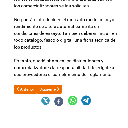
los comercializadores se las soliciten.
No podrán introducir en el mercado modelos cuyo
rendimiento se altere automáticamente en
condiciones de ensayo. También deberán incluir en
todo catálogo, físico o digital, una ficha técnica de
los productos.
En tanto, quedó ahora en los distribuidores y
comercializadores la responsabilidad de exigirle a
sus proveedores el cumplimiento del reglamento.
Artículo anterior: Sergio Berni, sobre la gestión de Milei: "Es efi
Artículo siguiente: El Gobierno reglamentó la Bole
Anterior
Siguiente