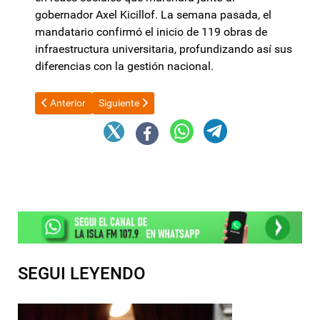
gobernador Axel Kicillof. La semana pasada, el
mandatario confirmó el inicio de 119 obras de
infraestructura universitaria, profundizando así sus
diferencias con la gestión nacional.
Artículo anterior: Denunciaron a Javier Milei por "incitación a 
Artículo siguiente: YPF y Shell bajarán las naftas 1
Anterior
Siguiente
SEGUI LEYENDO