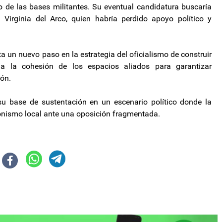
tro de las bases militantes. Su eventual candidatura buscaría
 Virginia del Arco, quien habría perdido apoyo político y
a un nuevo paso en la estrategia del oficialismo de construir
a la cohesión de los espacios aliados para garantizar
ión.
su base de sustentación en un escenario político donde la
ronismo local ante una oposición fragmentada.
la Vil en la previa a su llegada a Laguna Blanca
otas en el Congreso, Javier Milei convocó a su Gabinete en Casa Rosada