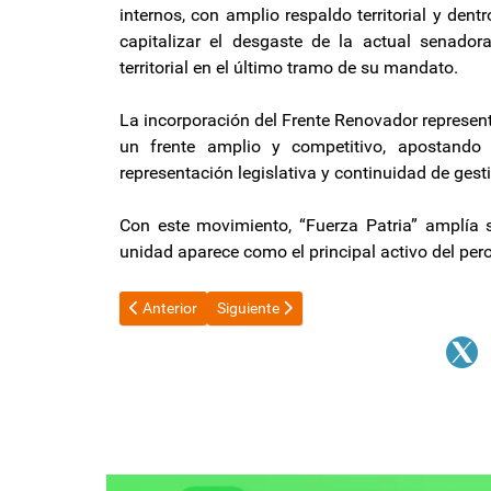
internos, con amplio respaldo territorial y den
capitalizar el desgaste de la actual senadora
territorial en el último tramo de su mandato.
La incorporación del Frente Renovador represent
un frente amplio y competitivo, apostando 
representación legislativa y continuidad de gest
Con este movimiento, “Fuerza Patria” amplía 
unidad aparece como el principal activo del pe
Artículo anterior: Jalil se reunió con intendente de Vil
Artículo siguiente: En medio de las derr
Anterior
Siguiente