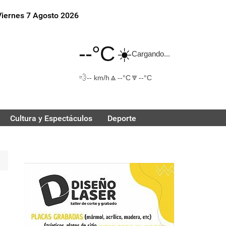
Viernes 7 Agosto 2026
--°C
☀️
Cargando...
💨
🔼
🔽
-- km/h
--°C
--°C
Cultura y Espectáculos
Deporte