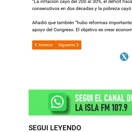
“La inflación cayó del 200 al 30%, el déficit fisc
consecutivos en dos décadas y la pobreza cayó
Añadió que también “hubo reformas importantes, 
apoyo del Congreso. El objetivo es crear econo
Artículo anterior: Senado: con apoyo del peronismo y d
Artículo siguiente: Madre de Brenda Mic
Anterior
Siguiente
SEGUI LEYENDO