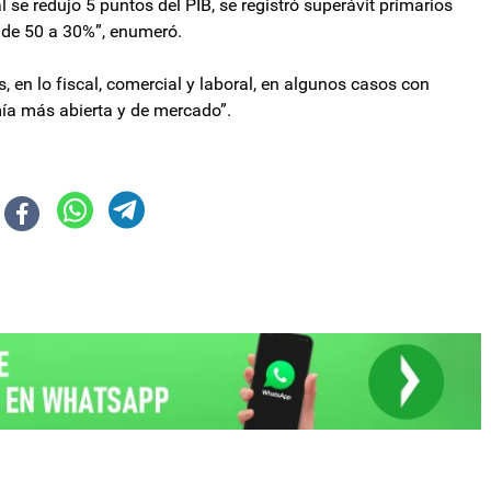
al se redujo 5 puntos del PIB, se registró superávit primarios
 de 50 a 30%”, enumeró.
en lo fiscal, comercial y laboral, en algunos casos con
mía más abierta y de mercado”.
ialoguistas se aprobó el pliego de Verónica Michelli pese al veto del Gobi
aela, sobre Adrián Brizuela ¿Este hombre no nació de una mujer?