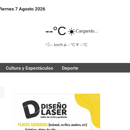
Viernes 7 Agosto 2026
--°C
☀️
Cargando...
💨
🔼
🔽
-- km/h
--°C
--°C
Cultura y Espectáculos
Deporte