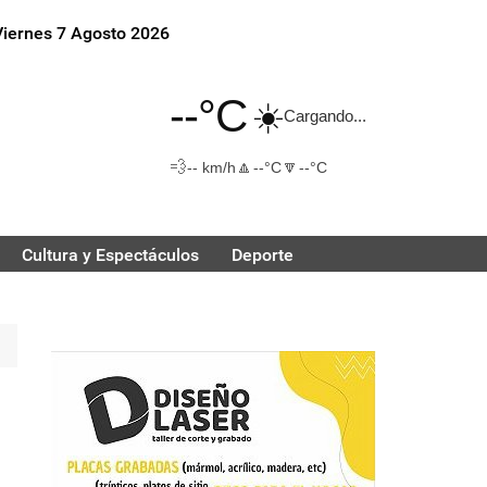
Viernes 7 Agosto 2026
--°C
☀️
Cargando...
💨
🔼
🔽
-- km/h
--°C
--°C
Cultura y Espectáculos
Deporte