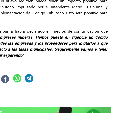
 el nuevo régimen puede tener un impacto positivo para
ibutario impulsado por el intendente Mario Cusipuma, y
plementación del Código Tributario. Esto será positivo para
Cusipuma había declarado en medios de comunicación que
empresas mineras. Hemos puesto en vigencia un Código
odas las empresas y los proveedores para invitarlos a que
ecto a las tasas municipales. Seguramente vamos a tener
ir esperando"
.
 compra de electrodomésticos de menor consumo energético
a el Gobierno por la disolución del ente que controlaba la Vía Navegable Tr