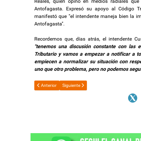
Reales, quien opinó en medios radiales que
Antofagasta. Expresó su apoyo al Código Tr
manifestó que "el intendente maneja bien la im
Antofagasta".
Recordemos que, días atrás, el intendente 
"tenemos una discusión constante con las 
Tributario y vamos a empezar a notificar a t
empiecen a normalizar su situación con resp
uno que otro problema, pero no podemos segu
Artículo anterior: El Gobierno lanzó un plan para la
Artículo siguiente: Kicillof apuntó contr
Anterior
Siguiente