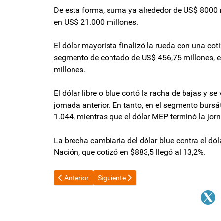
De esta forma, suma ya alrededor de US$ 8000 
en US$ 21.000 millones.
El dólar mayorista finalizó la rueda con una co
segmento de contado de US$ 456,75 millones, e
millones.
El dólar libre o blue cortó la racha de bajas y 
jornada anterior. En tanto, en el segmento burs
1.044, mientras que el dólar MEP terminó la jor
La brecha cambiaria del dólar blue contra el dól
Nación, que cotizó en $883,5 llegó al 13,2%.
Artículo anterior: Bullrich presidirá RANDOT V, mecan
Artículo siguiente: Cálculos, plazos e in
Anterior
Siguiente