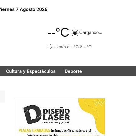
Viernes 7 Agosto 2026
--°C
☀️
Cargando...
💨
🔼
🔽
-- km/h
--°C
--°C
Cultura y Espectáculos
Deporte