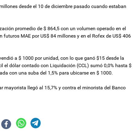
millones desde el 10 de diciembre pasado cuando estaban
tización promedio de $ 864,5 con un volumen operado en el
n futuros MAE por US$ 84 millones y en el Rofex de US$ 406
se vendió a $ 1000 por unidad, con lo que ganó $15 desde la
átil el dólar contado con Liquidación (CCL) sumó 0,0% hasta $
nada con una suba del 1,5% para ubicarse en $ 1000.
ar mayorista llegó al 15,7% y contra el minorista del Banco
ismo de la OEA contra el crimen organizado
terrogantes en el tablero del Gobierno de cara a la votación de la nueva Le