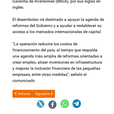
Garantía de Inversiones (MIGA), por sus siglas en
inglés.
El desembolso irá destinado a apoyar la agenda de
reformas del Gobierno y a ayudar a restablecer su
acceso a los mercados internacionales de capital.
"La operación reducirá los costos de
financiamiento del país, al tiempo que respalda
una agenda más amplia de reformas orientadas a
crear empleo, atraer inversiones en infraestructura
y mejorar la inclusión financiera de las pequeñas
empresas, entre otras medidas", señaló el
comunicado
Artículo anterior: Canasta de crianza: según el INDEC, en mayo 
Artículo siguiente: Milei será el principal exposito
Anterior
Siguiente