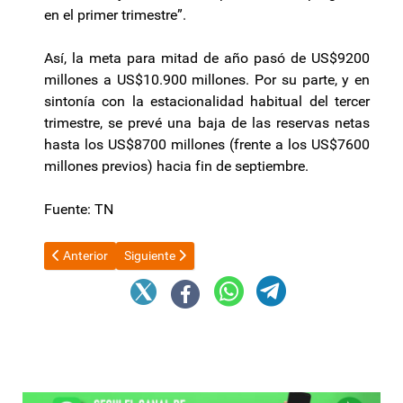
en el primer trimestre”.
Así, la meta para mitad de año pasó de US$9200
millones a US$10.900 millones. Por su parte, y en
sintonía con la estacionalidad habitual del tercer
trimestre, se prevé una baja de las reservas netas
hasta los US$8700 millones (frente a los US$7600
millones previos) hacia fin de septiembre.
Fuente: TN
Artículo anterior: Crece el endeudamiento en la clase media y el
Artículo siguiente: Raúl Jalil inauguró un Aula del 
Anterior
Siguiente