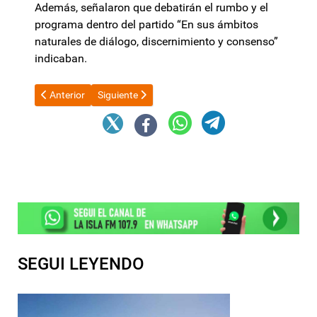
Además, señalaron que debatirán el rumbo y el
programa dentro del partido “En sus ámbitos
naturales de diálogo, discernimiento y consenso”
indicaban.
Artículo anterior: Patricia Bullrich es "la ministra de la violencia 
Artículo siguiente: Telecentro denuncia ante la CN
Anterior
Siguiente
SEGUI LEYENDO