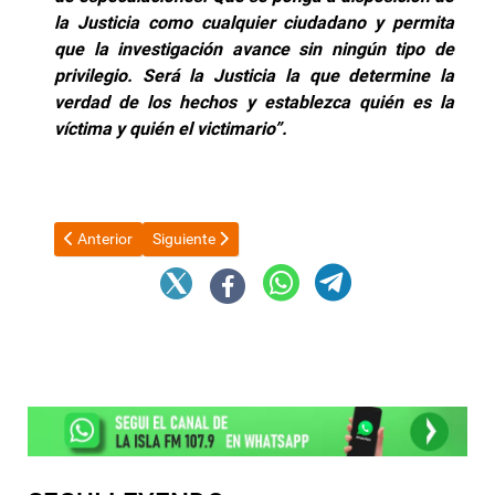
la Justicia como cualquier ciudadano y permita
que la investigación avance sin ningún tipo de
privilegio. Será la Justicia la que determine la
verdad de los hechos y establezca quién es la
víctima y quién el victimario”.
Artículo anterior: Desde este jueves el boleto mínimo de trans
Artículo siguiente: Propiedad privada: Senado trata
Anterior
Siguiente