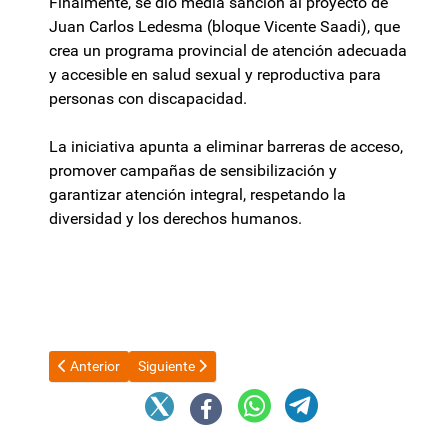
Finalmente, se dio media sanción al proyecto de
Juan Carlos Ledesma (bloque Vicente Saadi), que
crea un programa provincial de atención adecuada
y accesible en salud sexual y reproductiva para
personas con discapacidad.
La iniciativa apunta a eliminar barreras de acceso,
promover campañas de sensibilización y
garantizar atención integral, respetando la
diversidad y los derechos humanos.
Artículo anterior: Sigue el escándalo en la UCR: Inhabilitarían 
Artículo siguiente: Oficial: bajan las retenciones a 
Anterior
Siguiente